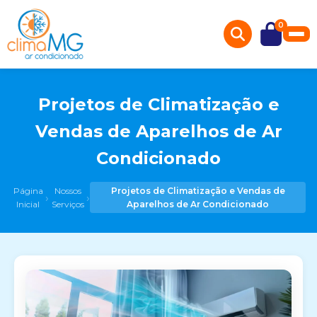
0
Projetos de Climatização e
Vendas de Aparelhos de Ar
Condicionado
Página
Nossos
Projetos de Climatização e Vendas de
›
›
Inicial
Serviços
Aparelhos de Ar Condicionado