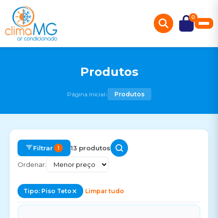
0
Produtos
›
Página Inicial
Produtos
Filtrar
13 produtos
1
Ordenar:
Tipo: Piso Teto
Limpar tudo