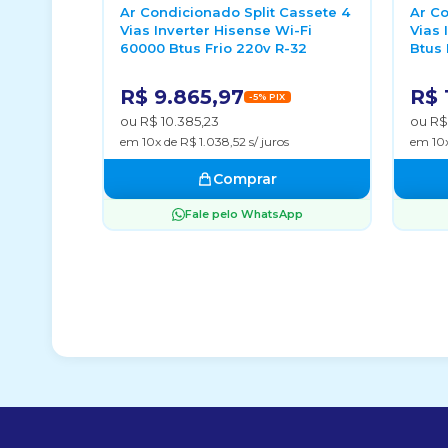
Ar Condicionado Split Cassete 4
Ar Co
Vias Inverter Hisense Wi-Fi
Vias 
60000 Btus Frio 220v R-32
Btus 
R$ 9.865,97
R$ 
-5% PIX
ou R$ 10.385,23
ou R$ 
em 10x de R$ 1.038,52 s/ juros
em 10x
Comprar
Fale pelo WhatsApp