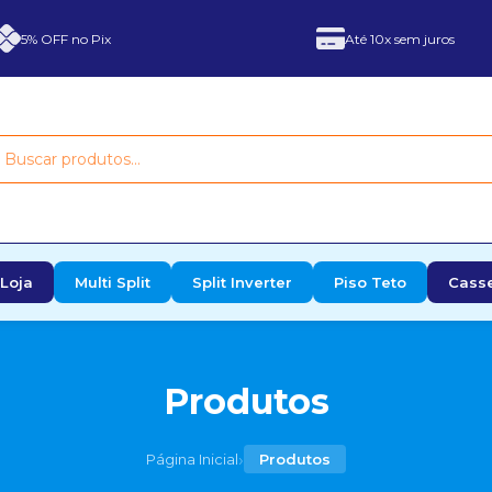
5% OFF no Pix
Até 10x sem juros
Loja
Multi Split
Split Inverter
Piso Teto
Cass
Produtos
›
Página Inicial
Produtos