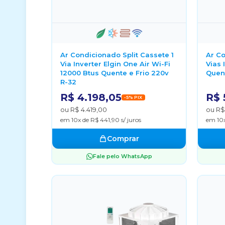
Ar Condicionado Split Cassete 1
Ar Co
Via Inverter Elgin One Air Wi-Fi
Vias 
12000 Btus Quente e Frio 220v
Quent
R-32
R$ 4.198,05
R$ 
-5% PIX
ou R$ 4.419,00
ou R$
em 10x de R$ 441,90 s/ juros
em 10x
Comprar
Fale pelo WhatsApp