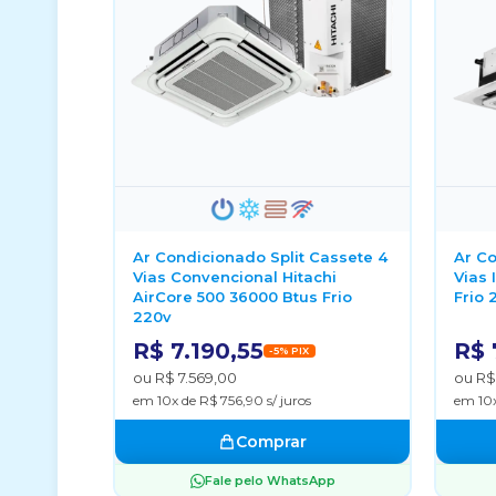
Ar Condicionado Split Cassete 4
Ar Co
Vias Convencional Hitachi
Vias 
AirCore 500 36000 Btus Frio
Frio 
220v
R$ 7.190,55
R$ 
-5% PIX
ou R$ 7.569,00
ou R$
em 10x de R$ 756,90 s/ juros
em 10x
Comprar
Fale pelo WhatsApp