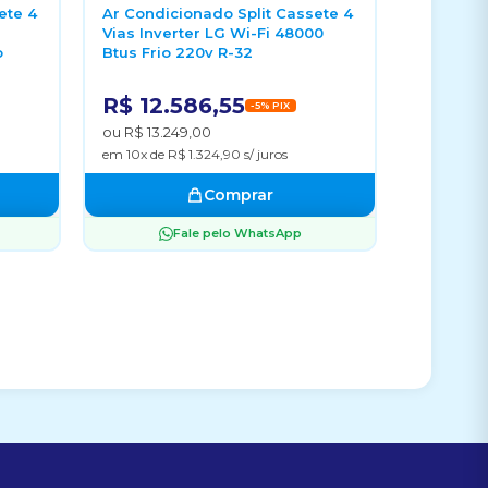
ete 4
Ar Condicionado Split Cassete 4
Vias Inverter LG Wi-Fi 48000
o
Btus Frio 220v R-32
R$ 12.586,55
-5% PIX
ou R$ 13.249,00
em 10x de R$ 1.324,90 s/ juros
Comprar
Fale pelo WhatsApp