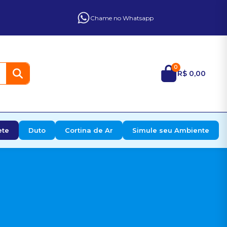
Chame no Whatsapp
0
R$ 0,00
ete
Duto
Cortina de Ar
Simule seu Ambiente