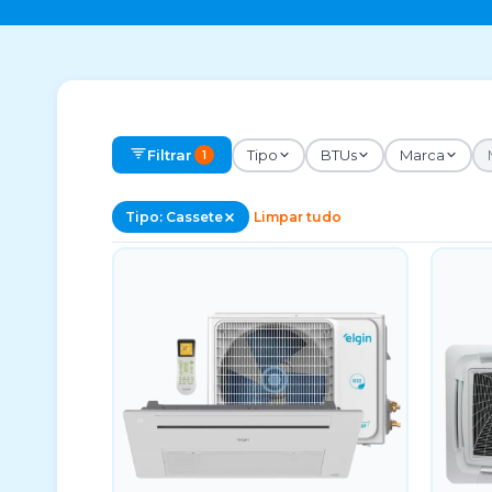
Filtrar
Tipo
BTUs
Marca
1
Tipo: Cassete
Limpar tudo