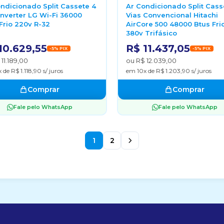
ndicionado Split Cassete 4
Ar Condicionado Split Cass
Inverter LG Wi-Fi 36000
Vias Convencional Hitachi
Frio 220v R-32
AirCore 500 48000 Btus Fri
380v Trifásico
10.629,55
R$ 11.437,05
-5% PIX
-5% PIX
11.189,00
ou R$ 12.039,00
 de R$ 1.118,90 s/ juros
em 10x de R$ 1.203,90 s/ juros
Comprar
Comprar
Fale pelo WhatsApp
Fale pelo WhatsApp
1
2