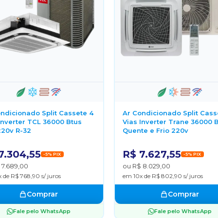
ndicionado Split Cassete 4
Ar Condicionado Split Cass
Inverter TCL 36000 Btus
Vias Inverter Trane 36000 
220v R-32
Quente e Frio 220v
7.304,55
R$ 7.627,55
-5% PIX
-5% PIX
 7.689,00
ou R$ 8.029,00
 de R$ 768,90 s/ juros
em 10x de R$ 802,90 s/ juros
Comprar
Comprar
Fale pelo WhatsApp
Fale pelo WhatsApp