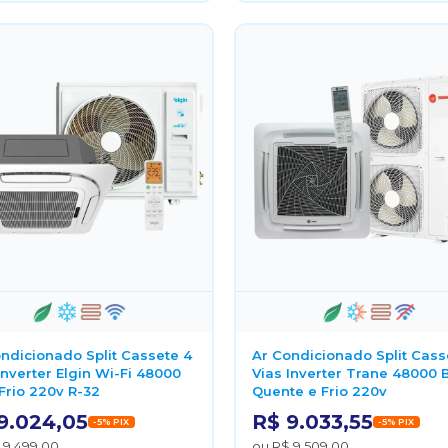
ndicionado Split Cassete 4
Ar Condicionado Split Cass
Inverter Elgin Wi-Fi 48000
Vias Inverter Trane 48000 
Frio 220v R-32
Quente e Frio 220v
9.024,05
R$ 9.033,55
-5% PIX
-5% PIX
 9.499,00
ou R$ 9.509,00