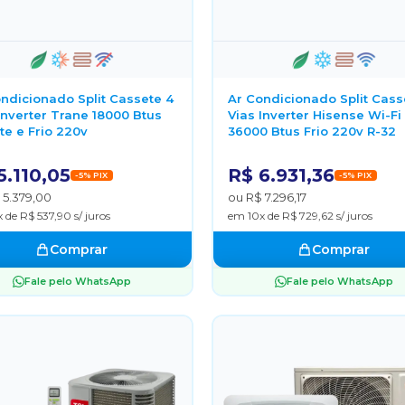
ndicionado Split Cassete 4
Ar Condicionado Split Cass
Inverter Trane 18000 Btus
Vias Inverter Hisense Wi-Fi
e e Frio 220v
36000 Btus Frio 220v R-32
5.110,05
R$ 6.931,36
-5% PIX
-5% PIX
 5.379,00
ou R$ 7.296,17
 de R$ 537,90 s/ juros
em 10x de R$ 729,62 s/ juros
Comprar
Comprar
Fale pelo WhatsApp
Fale pelo WhatsApp