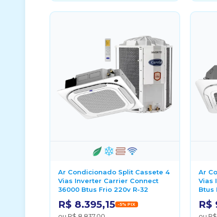
Ar Condicionado Split Cassete 4
Ar Co
Vias Inverter Carrier Connect
Vias 
36000 Btus Frio 220v R-32
Btus 
R$ 8.395,15
R$ 
-5% PIX
ou R$ 8.837,00
ou R$