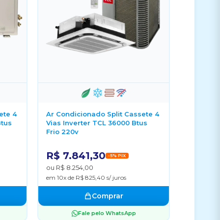
ete 4
Ar Condicionado Split Cassete 4
Btus
Vias Inverter TCL 36000 Btus
Frio 220v
R$ 7.841,30
-5% PIX
ou R$ 8.254,00
em 10x de R$ 825,40 s/ juros
Comprar
Fale pelo WhatsApp