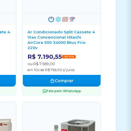
ete 4
Ar Condicionado Split Cassete 4
Vias Convencional Hitachi
AirCore 500 34000 Btus Frio
220v
R$ 7.190,55
-5% PIX
ou R$ 7.569,00
em 10x de R$ 756,90 s/ juros
Comprar
Fale pelo WhatsApp