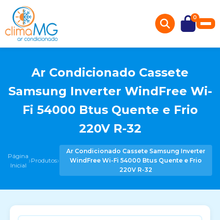
0
Ar Condicionado Cassete
Samsung Inverter WindFree Wi-
Fi 54000 Btus Quente e Frio
220V R-32
Ar Condicionado Cassete Samsung Inverter
Página
›
›
Produtos
WindFree Wi-Fi 54000 Btus Quente e Frio
Inicial
220V R-32