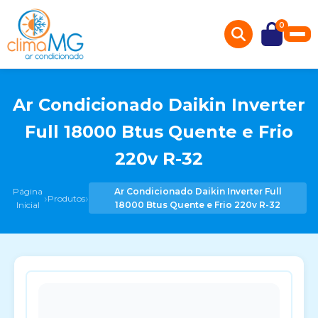
0
Ar Condicionado Daikin Inverter
Full 18000 Btus Quente e Frio
220v R-32
Página
Ar Condicionado Daikin Inverter Full
›
›
Produtos
Inicial
18000 Btus Quente e Frio 220v R-32