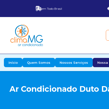
em Todo Brasil
Início
Quem Somos
Nossos Serviços
Nossa 
Ar Condicionado Duto Da