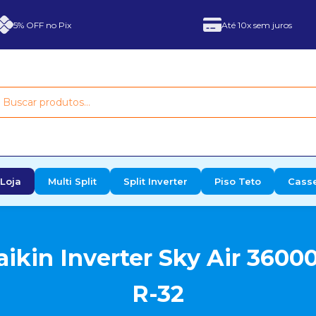
5% OFF no Pix
Até 10x sem juros
Loja
Multi Split
Split Inverter
Piso Teto
Cass
ikin Inverter Sky Air 36000
R-32