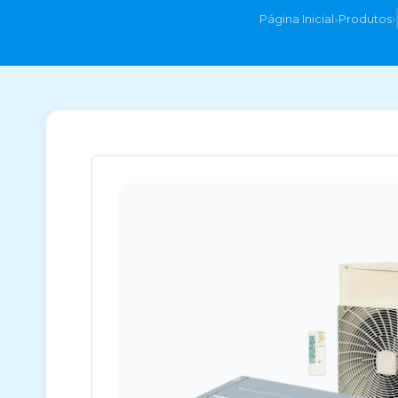
›
›
Página Inicial
Produtos