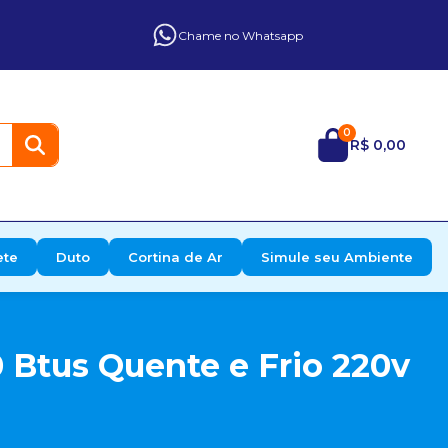
Chame no Whatsapp
0
R$ 0,00
ete
Duto
Cortina de Ar
Simule seu Ambiente
 Btus Quente e Frio 220v