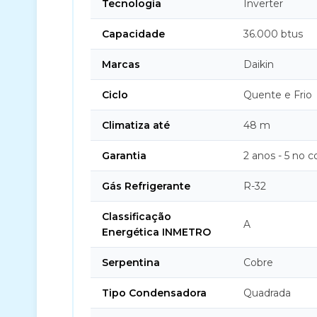
Tecnologia
Inverter
Capacidade
36.000 btus
Marcas
Daikin
Ciclo
Quente e Frio
Climatiza até
48 m
Garantia
2 anos - 5 no 
Gás Refrigerante
R-32
Classificação
A
Energética INMETRO
Serpentina
Cobre
Tipo Condensadora
Quadrada