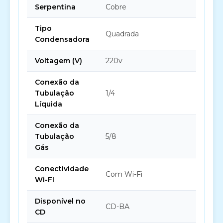
Serpentina
Cobre
Tipo
Quadrada
Condensadora
Voltagem (V)
220v
Conexão da
Tubulação
1/4
Líquida
Conexão da
Tubulação
5/8
Gás
Conectividade
Com Wi-Fi
Wi-FI
Disponível no
CD-BA
CD