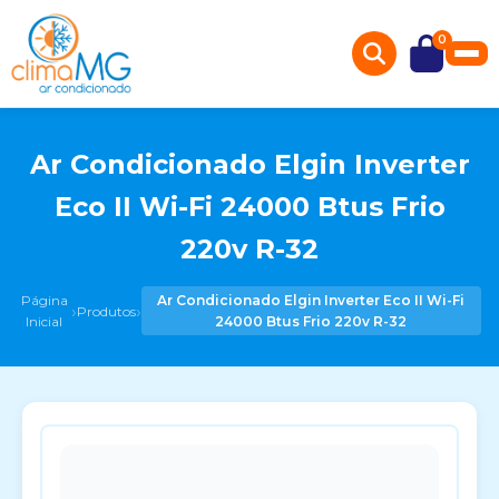
0
Ar Condicionado Elgin Inverter
Eco II Wi-Fi 24000 Btus Frio
220v R-32
Página
Ar Condicionado Elgin Inverter Eco II Wi-Fi
›
›
Produtos
Inicial
24000 Btus Frio 220v R-32