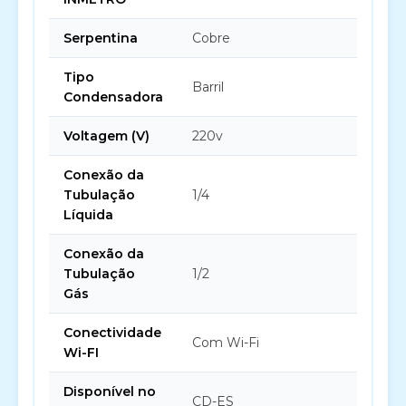
Serpentina
Cobre
Tipo
Barril
Condensadora
Voltagem (V)
220v
Conexão da
Tubulação
1/4
Líquida
Conexão da
Tubulação
1/2
Gás
Conectividade
Com Wi-Fi
Wi-FI
Disponível no
CD-ES