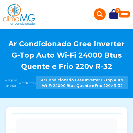
0
Ar Condicionado Gree Inverter
G-Top Auto Wi-Fi 24000 Btus
Quente e Frio 220v R-32
Página
Ar Condicionado Gree Inverter G-Top Auto
›
›
Produtos
Inicial
Wi-Fi 24000 Btus Quente e Frio 220v R-32